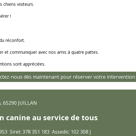
 chiens visiteurs.
érer !
du réconfort.
uer et communiquer avec nos amis à quatre pattes.
tions sont appréciées.
ctez-nous dès maintenant pour réserver votre intervention g
n, 65290 JUILLAN
on canine au service de tous
53 Siret: 378 351 183 Assedic: 102 308 J